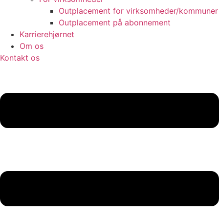
Outplacement for virksomheder/kommuner
Outplacement på abonnement
Karrierehjørnet
Om os
Kontakt os