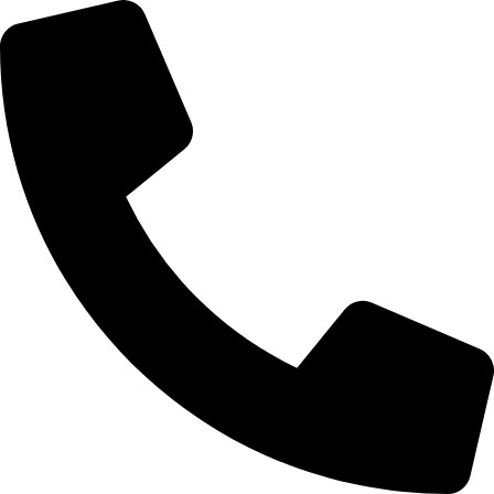
Videre
til
indhold