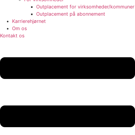
Outplacement for virksomheder/kommuner
Outplacement på abonnement
Karrierehjørnet
Om os
Kontakt os