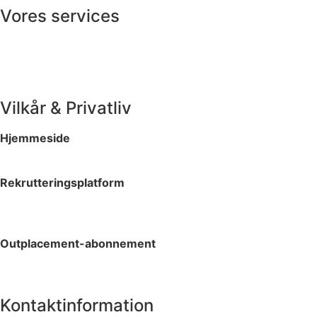
Vores services
Employment
Rekruttering
Outplacement
Vilkår & Privatliv
Hjemmeside
Privatlivspolitik
Rekrutteringsplatform
Vilkår og betingelser
Privatlivspolitik
Outplacement-abonnement
Vilkår og betingelser
Privatlivspolitik
Kontaktinformation