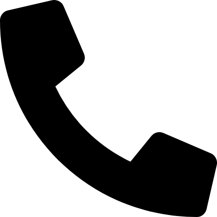
Videre
til
indhold